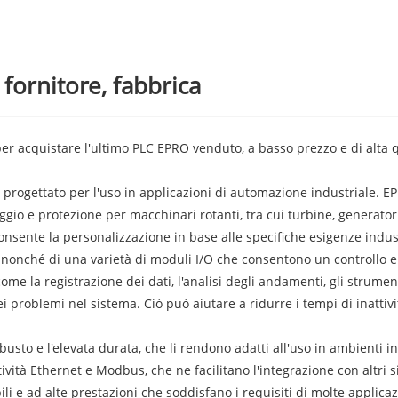
fornitore, fabbrica
 per acquistare l'ultimo PLC EPRO venduto, a basso prezzo e di alta 
rogettato per l'uso in applicazioni di automazione industriale. EP
ggio e protezione per macchinari rotanti, tra cui turbine, generator
nsente la personalizzazione in base alle specifiche esigenze indust
, nonché di una varietà di moduli I/O che consentono un controllo e
me la registrazione dei dati, l'analisi degli andamenti, gli strument
ei problemi nel sistema. Ciò può aiutare a ridurre i tempi di inattiv
busto e l'elevata durata, che li rendono adatti all'uso in ambienti ind
vità Ethernet e Modbus, che ne facilitano l'integrazione con altri si
i e ad alte prestazioni che soddisfano i requisiti di molte applicazi