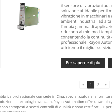
il sensore di vibrazioni a
soluzione affidabile per il mo
vibrazione in macchinari e
ambienti industriali ad alt
l'ampia gamma di applicazion
riducono al minimo i tempi 
consentendo la continuità d
professionale, Rayon Autom
offriremo il miglior serviz
Per saperne di più
<
1
2
>
brica professionale con sede in Cina, specializzato nella fornitura d
duzione e tecnologia avanzata, Rayon Automation offre un'ampia 
sono sottoposti a severi controlli di qualità e sono certificati CE per