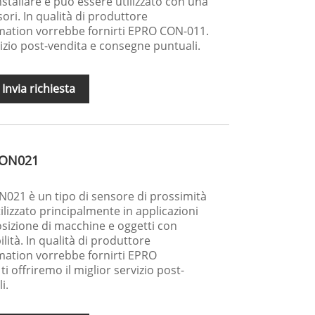
stallare e può essere utilizzato con una
nsori. In qualità di produttore
mation vorrebbe fornirti EPRO CON-011.
rvizio post-vendita e consegne puntuali.
Invia richiesta
CON021
021 è un tipo di sensore di prossimità
lizzato principalmente in applicazioni
posizione di macchine e oggetti con
ilità. In qualità di produttore
mation vorrebbe fornirti EPRO
 offriremo il miglior servizio post-
i.