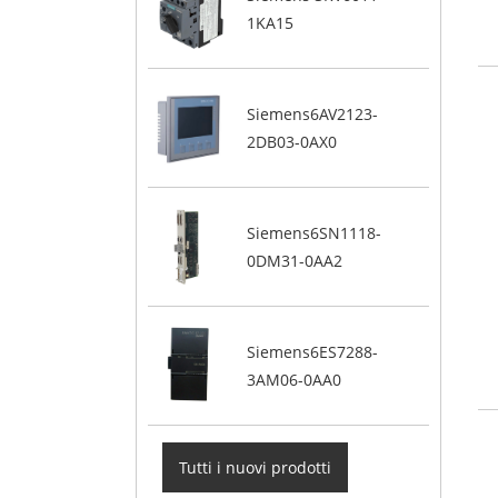
1KA15
Siemens6AV2123-
2DB03-0AX0
Siemens6SN1118-
0DM31-0AA2
Siemens6ES7288-
3AM06-0AA0
Tutti i nuovi prodotti