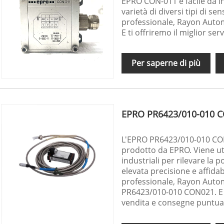
EPRO CON-011 è facile da in
varietà di diversi tipi di se
professionale, Rayon Auto
E ti offriremo il miglior se
Per saperne di più
EPRO PR6423/010-010 
L'EPRO PR6423/010-010 CON
prodotto da EPRO. Viene uti
industriali per rilevare la 
elevata precisione e affidab
professionale, Rayon Auto
PR6423/010-010 CON021. E ti
vendita e consegne puntual