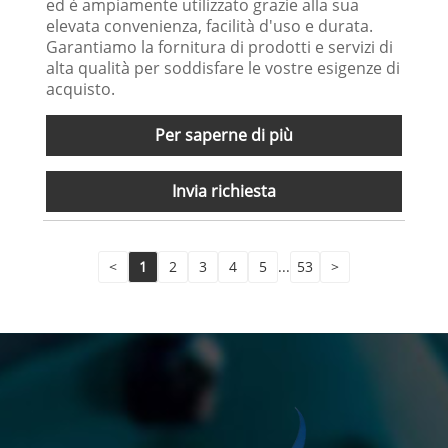
ed è ampiamente utilizzato grazie alla sua
elevata convenienza, facilità d'uso e durata.
Garantiamo la fornitura di prodotti e servizi di
alta qualità per soddisfare le vostre esigenze di
acquisto.
Per saperne di più
Invia richiesta
<
1
2
3
4
5
...
53
>