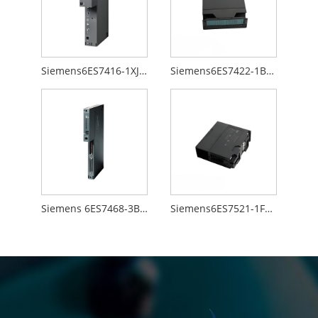
Siemens6ES7416-1XJ01-0AB0
Siemens6ES7422-1BL00-0AA0
Siemens 6ES7468-3BB50-0AA0
Siemens6ES7521-1FH00-0AA0