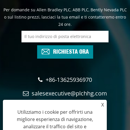
Per domande su Allen Bradley PLC, ABB PLC, Bently Nevada PLC
o sul listino prezzi, lasciaci la tua email e ti contatteremo entro
24 ore.
RICHIESTA ORA
+86-13625936970
salesexecutive@plchhg.com
X
17350282163
Utilizziamo i cookie per offrirti una
migliore esperienza di navigazione,
analizzare il traffico del sito e